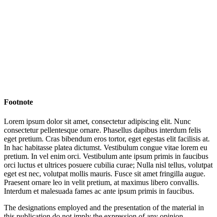
Footnote
Lorem ipsum dolor sit amet, consectetur adipiscing elit. Nunc
consectetur pellentesque ornare. Phasellus dapibus interdum felis
eget pretium. Cras bibendum eros tortor, eget egestas elit facilisis at.
In hac habitasse platea dictumst. Vestibulum congue vitae lorem eu
pretium. In vel enim orci. Vestibulum ante ipsum primis in faucibus
orci luctus et ultrices posuere cubilia curae; Nulla nisl tellus, volutpat
eget est nec, volutpat mollis mauris. Fusce sit amet fringilla augue.
Praesent ornare leo in velit pretium, at maximus libero convallis.
Interdum et malesuada fames ac ante ipsum primis in faucibus.
The designations employed and the presentation of the material in
this publication do not imply the expression of any opinion